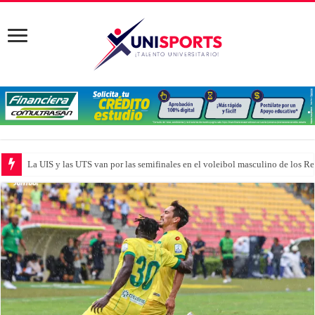
La UIS y las UTS van por las semifinales en el voleibol masculino de los