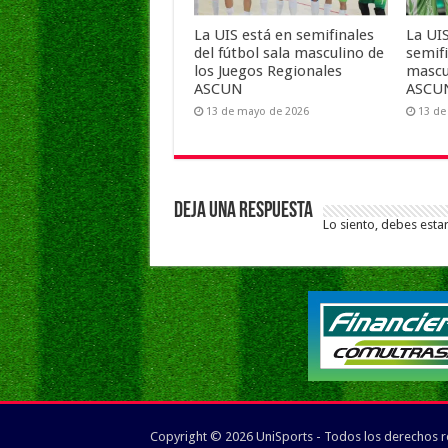
La UIS está en semifinales
La UIS
del fútbol sala masculino de
semifi
los Juegos Regionales
mascu
ASCUN
ASCU
13 de mayo de 2026
13 de
Deja una respuesta
Lo siento, debes esta
Copyright © 2026 UniSports - Todos los derechos 