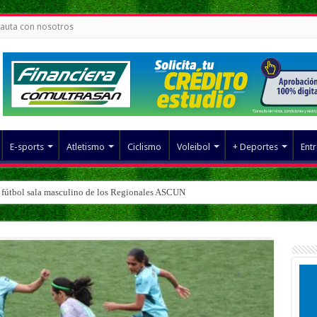
auta con nosotros
E-sports
Atletismo
Ciclismo
Voleibol
+ Deportes
Entr
 fútbol sala masculino de los Regionales ASCUN