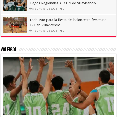
Juegos Regionales ASCUN de Villavicencio
8 de mayo de 2026
0
Todo listo para la fiesta del baloncesto femenino
3×3 en Villavicencio
7 de mayo de 2026
0
Voleibol