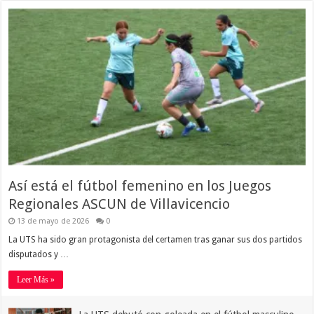
Así está el fútbol femenino en los Juegos
Regionales ASCUN de Villavicencio
13 de mayo de 2026
0
La UTS ha sido gran protagonista del certamen tras ganar sus dos partidos
disputados y …
Leer Más »