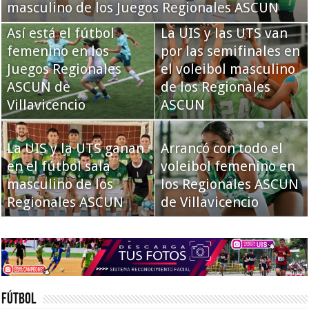
masculino de los Juegos Regionales ASCUN
Así está el fútbol
La UIS y las UTS van
femenino en los
por las semifinales en
Juegos Regionales
el voleibol masculino
ASCUN de
de los Regionales
Villavicencio
ASCUN
La UIS y la UTS ganan
Arrancó con todo el
en el fútbol sala
voleibol femenino en
masculino de los
los Regionales ASCUN
Regionales ASCUN
de Villavicencio
Fútbol