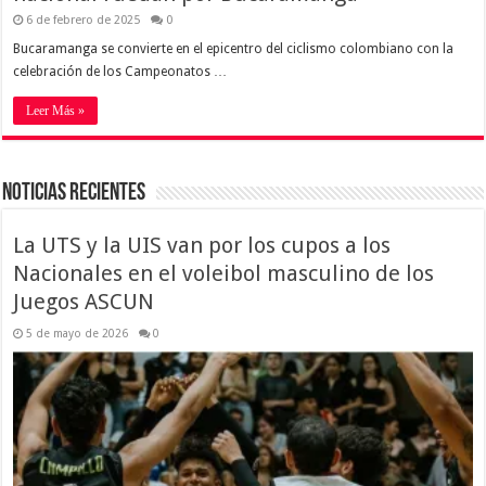
6 de febrero de 2025
0
Bucaramanga se convierte en el epicentro del ciclismo colombiano con la
celebración de los Campeonatos …
Leer Más »
Noticias Recientes
La UTS y la UIS van por los cupos a los
Nacionales en el voleibol masculino de los
Juegos ASCUN
5 de mayo de 2026
0