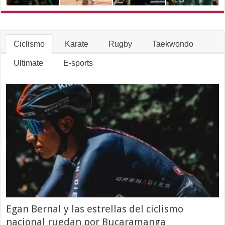
Ciclismo
Karate
Rugby
Taekwondo
Ultimate
E-sports
Egan Bernal y las estrellas del ciclismo
nacional ruedan por Bucaramanga