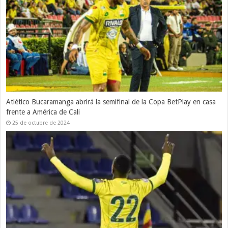
Atlético Bucaramanga abrirá la semifinal de la Copa BetPlay en casa
frente a América de Cali
25 de octubre de 2024