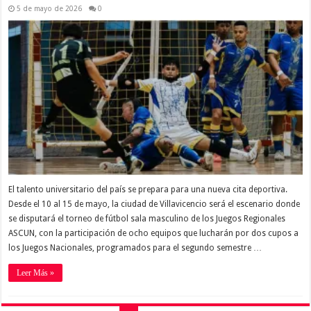
5 de mayo de 2026
0
El talento universitario del país se prepara para una nueva cita deportiva.
Desde el 10 al 15 de mayo, la ciudad de Villavicencio será el escenario donde
se disputará el torneo de fútbol sala masculino de los Juegos Regionales
ASCUN, con la participación de ocho equipos que lucharán por dos cupos a
los Juegos Nacionales, programados para el segundo semestre …
Leer Más »