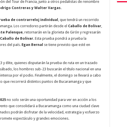
ón del Tour de Francia, junto a otros pedalistas de renombre
odrigo Contreras y Walter Vargas
.
rueba de contrarreloj individual
, que tendrá un recorrido
ramanga. Los corredores partirán desde el
Caballo de Bolívar
,
nte Palenque
, retornarán en la glorieta de Girón y regresarán
Caballo de Bolívar
. Esta prueba pondrá a prueba la
res del país.
Egan Bernal
se tiene previsto que esté en
3 y élite, quienes disputarán la prueba de ruta en un trazado
 sábado, los hombres sub-23 buscarán el título nacional en una
ntensa por el podio. Finalmente, el domingo se llevará a cabo
uito que recorrerá distintos puntos de Bucaramanga y que
025
no solo serán una oportunidad para ver en acción a los
n evento que consolidará a Bucaramanga como una ciudad clave
ionados podrán disfrutar de la velocidad, estrategia y esfuerzo
promete espectáculo y grandes emociones.