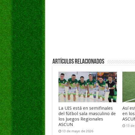
Artículos Relacionados
La UIS está en semifinales
Así es
del fútbol sala masculino de
en lo
los Juegos Regionales
ASCUN
ASCUN
13 de
13 de mayo de 2026