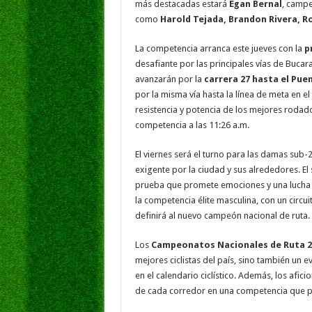
más destacadas estará
Egan Bernal
, campe
como
Harold Tejada, Brandon Rivera, R
La competencia arranca este jueves con la
p
desafiante por las principales vías de Buca
avanzarán por la
carrera 27 hasta el Pue
por la misma vía hasta la línea de meta en el
resistencia y potencia de los mejores rodado
competencia a las 11:26 a.m.
El viernes será el turno para las damas sub-2
exigente por la ciudad y sus alrededores. El
prueba que promete emociones y una lucha i
la competencia élite masculina, con un circ
definirá al nuevo campeón nacional de ruta.
Los
Campeonatos Nacionales de Ruta 2
mejores ciclistas del país, sino también u
en el calendario ciclístico. Además, los afic
de cada corredor en una competencia que 