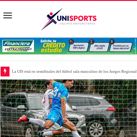
La UIS está en semifinales del fútbol sala masculino de los Juegos Region