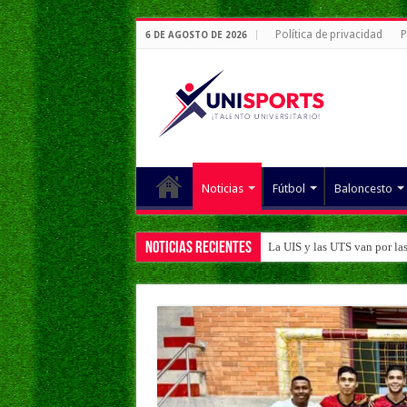
Política de privacidad
P
6 DE AGOSTO DE 2026
Noticias
Fútbol
Baloncesto
Noticias Recientes
La UIS y las UTS van por la
La UIS y la UTS ganan en el