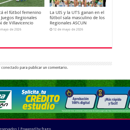
tá el fútbol femenino
La UIS y la UTS ganan en el
s Juegos Regionales
fútbol sala masculino de los
 de Villavicencio
Regionales ASCUN
 mayo de 2026
12 de mayo de 2026
r
conectado
para publicar un comentario.
reservados | Powered by
frago