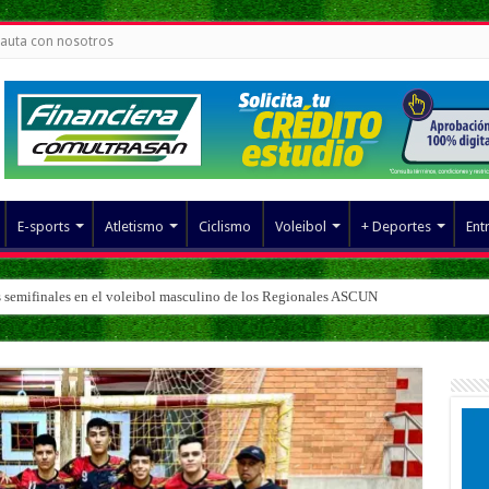
auta con nosotros
E-sports
Atletismo
Ciclismo
Voleibol
+ Deportes
Ent
s semifinales en el voleibol masculino de los Regionales ASCUN
 fútbol sala masculino de los Regionales ASCUN