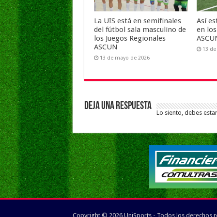
La UIS está en semifinales
Así es
del fútbol sala masculino de
en lo
los Juegos Regionales
ASCUN
ASCUN
13 de
13 de mayo de 2026
Deja una respuesta
Lo siento, debes esta
Copyright © 2026 UniSports - Todos los derechos 