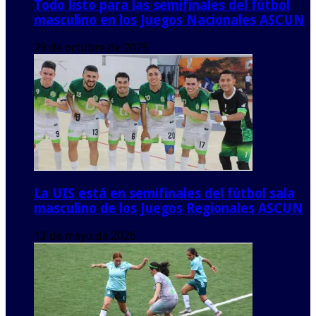
Todo listo para las semifinales del fútbol
masculino en los Juegos Nacionales ASCUN
29 de octubre de 2025
La UIS está en semifinales del fútbol sala
masculino de los Juegos Regionales ASCUN
13 de mayo de 2026