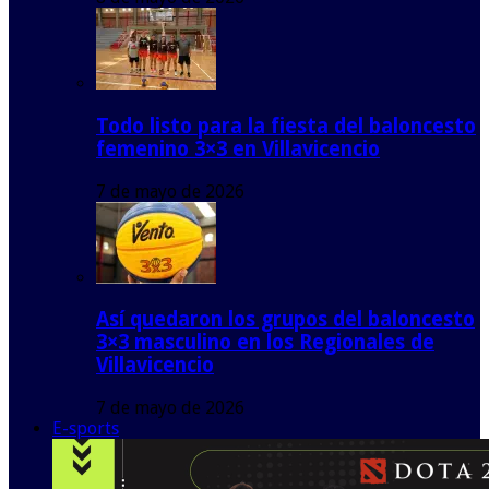
Todo listo para la fiesta del baloncesto
femenino 3×3 en Villavicencio
7 de mayo de 2026
Así quedaron los grupos del baloncesto
3×3 masculino en los Regionales de
Villavicencio
7 de mayo de 2026
E-sports