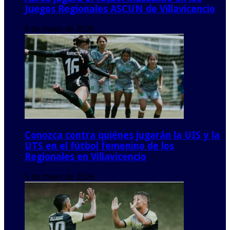
Juegos Regionales ASCUN de Villavicencio
8 de mayo de 2026
Conozca contra quiénes jugarán la UIS y la
UTS en el fútbol femenino de los
Regionales en Villavicencio
5 de mayo de 2026