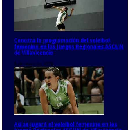
Conozca la programación del voleibol
femenino en los Juegos Regionales ASCUN
de Villavicencio
8 de mayo de 2026
Así se jugará el voleibol femenino en los