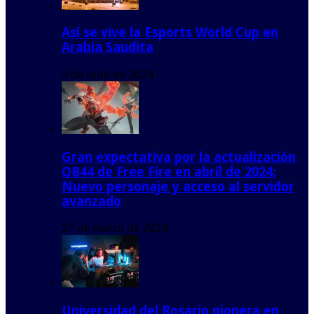
Así se vive la Esports World Cup en
Arabia Saudita
4 de julio de 2024
Gran expectativa por la actualización
OB44 de Free Fire en abril de 2024:
Nuevo personaje y acceso al servidor
avanzado
27 de marzo de 2024
Universidad del Rosario pionera en