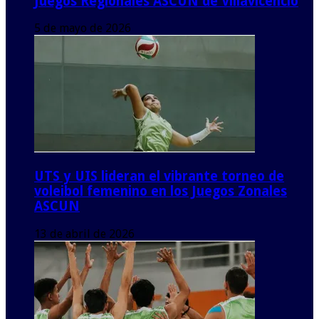
Juegos Regionales ASCUN de Villavicencio
5 de mayo de 2026
UTS y UIS lideran el vibrante torneo de
voleibol femenino en los Juegos Zonales
ASCUN
13 de abril de 2026