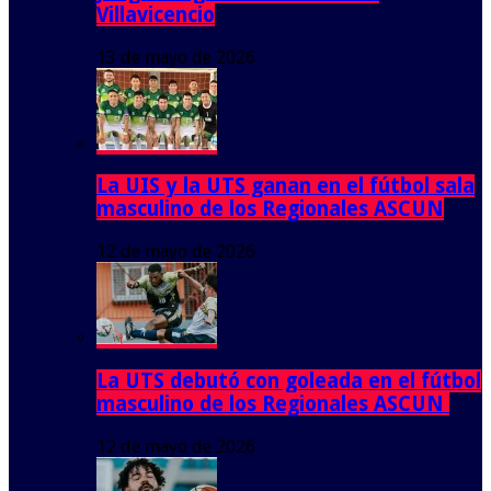
Villavicencio
13 de mayo de 2026
La UIS y la UTS ganan en el fútbol sala
masculino de los Regionales ASCUN
12 de mayo de 2026
La UTS debutó con goleada en el fútbol
masculino de los Regionales ASCUN
12 de mayo de 2026