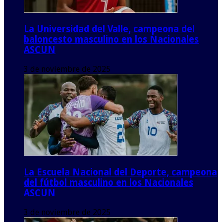
La Universidad del Valle, campeona del
baloncesto masculino en los Nacionales
ASCUN
3 de noviembre de 2025
La Escuela Nacional del Deporte, campeona
del fútbol masculino en los Nacionales
ASCUN
3 de noviembre de 2025