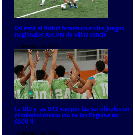
Así está el fútbol femenino en los Juegos
Regionales ASCUN de Villavicencio
13 de mayo de 2026
La UIS y las UTS van por las semifinales en
el voleibol masculino de los Regionales
ASCUN
13 de mayo de 2026