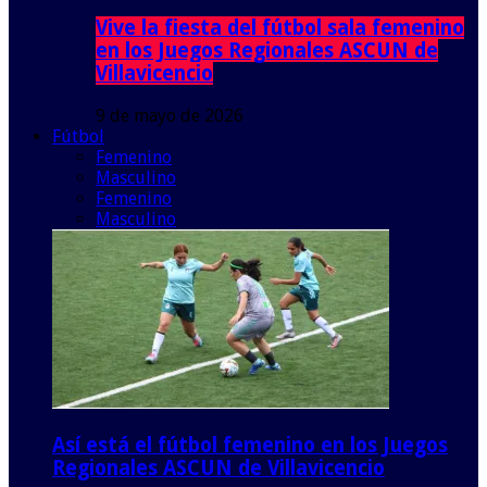
Vive la fiesta del fútbol sala femenino
en los Juegos Regionales ASCUN de
Villavicencio
9 de mayo de 2026
Fútbol
Femenino
Masculino
Femenino
Masculino
Así está el fútbol femenino en los Juegos
Regionales ASCUN de Villavicencio