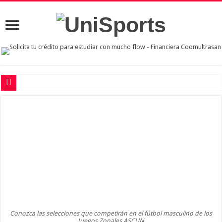
La UIS está en semifinales del fútbol sala masculino de los Juegos Regionales 
Así está el fútbol femenino en los Juegos Regionales ASCUN de Villavicencio
La UIS y las UTS van por las semifinales en el voleibol masculino de los Regio
La UIS y la UTS ganan en el fútbol sala masculino de los Regionales ASCUN
Arrancó con todo el voleibol femenino en los Regionales ASCUN de Villavicenc
Conozca las selecciones que competirán en el fútbol masculino de los
Juegos Zonales ASCUN