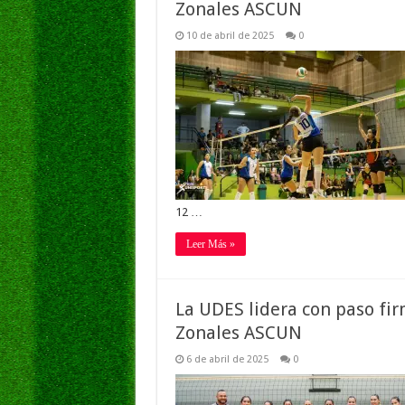
Zonales ASCUN
10 de abril de 2025
0
12 …
Leer Más »
La UDES lidera con paso fir
Zonales ASCUN
6 de abril de 2025
0