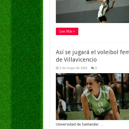
Leer Más »
Así se jugará el voleibol f
de Villavicencio
5 de mayo de 2026
0
Universidad de Santander …