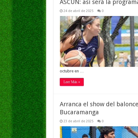
ASCUN: así será la program
24 de abril de 2025
0
octubre en …
Leer Más »
Arranca el show del balonc
Bucaramanga
23 de abril de 2025
0