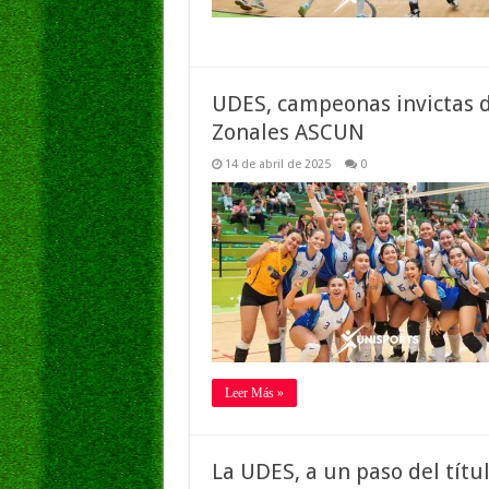
UDES, campeonas invictas d
Zonales ASCUN
14 de abril de 2025
0
Leer Más »
La UDES, a un paso del títu