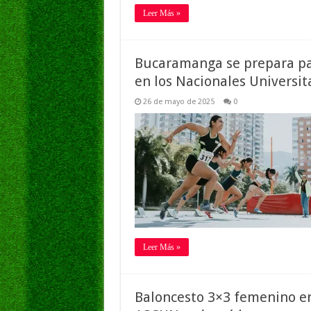
Leer Más »
Bucaramanga se prepara par
en los Nacionales Universi
26 de mayo de 2025
0
Leer Más »
Baloncesto 3×3 femenino en