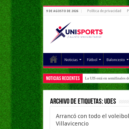
Política de privacidad
P
9 DE AGOSTO DE 2026
Noticias
Fútbol
Baloncesto
Noticias Recientes
La UIS está en semifinales 
Archivo de Etiquetas:
UDES
Arrancó con todo el voleib
Villavicencio