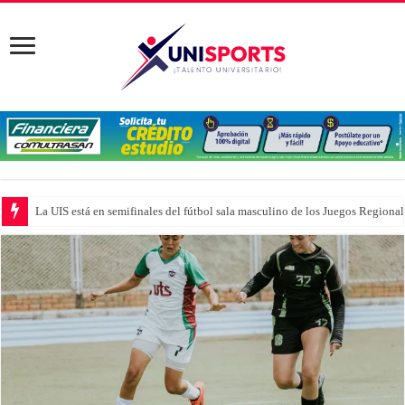
La UIS está en semifinales del fútbol sala masculino de los Juegos Region