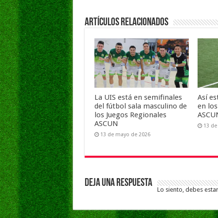
Artículos Relacionados
La UIS está en semifinales
Así es
del fútbol sala masculino de
en lo
los Juegos Regionales
ASCUN
ASCUN
13 de
13 de mayo de 2026
Deja una respuesta
Lo siento, debes esta