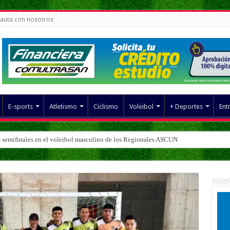
auta con nosotros
E-sports
Atletismo
Ciclismo
Voleibol
+ Deportes
Ent
s semifinales en el voleibol masculino de los Regionales ASCUN
 fútbol sala masculino de los Regionales ASCUN