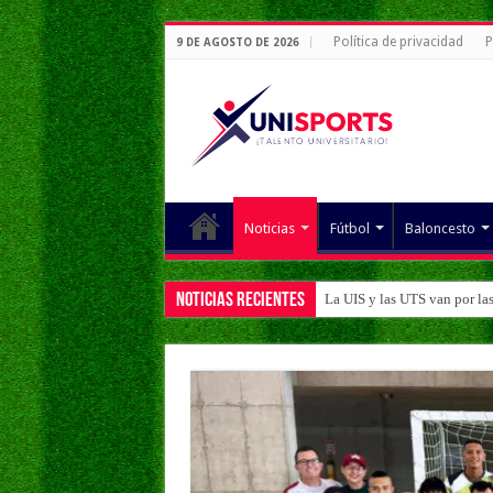
Política de privacidad
P
9 DE AGOSTO DE 2026
Noticias
Fútbol
Baloncesto
Noticias Recientes
La UIS y las UTS van por la
La UIS y la UTS ganan en el