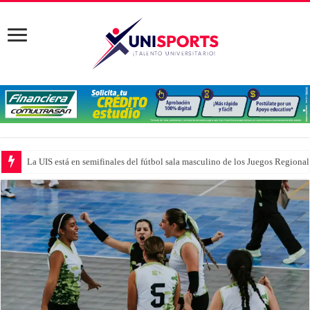
La UIS está en semifinales del fútbol sala masculino de los Juegos Region