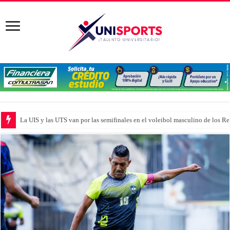
La UIS y las UTS van por las semifinales en el voleibol masculino de los