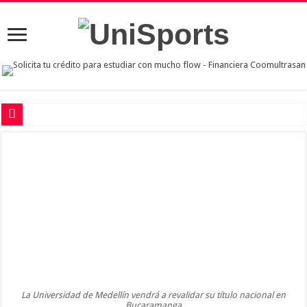
La UIS está en semifinales del fútbol sala masculino de los Juegos Regionales 
Así está el fútbol femenino en los Juegos Regionales ASCUN de Villavicencio
La UIS y las UTS van por las semifinales en el voleibol masculino de los Regio
La UIS y la UTS ganan en el fútbol sala masculino de los Regionales ASCUN
Arrancó con todo el voleibol femenino en los Regionales ASCUN de Villavicenc
La Universidad de Medellín vendrá a revalidar su título nacional en
Bucaramanga