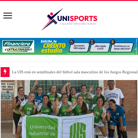
La UIS está en semifinales del fútbol sala masculino de los Juegos Region