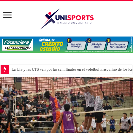
La UIS y las UTS van por las semifinales en el voleibol masculino de los