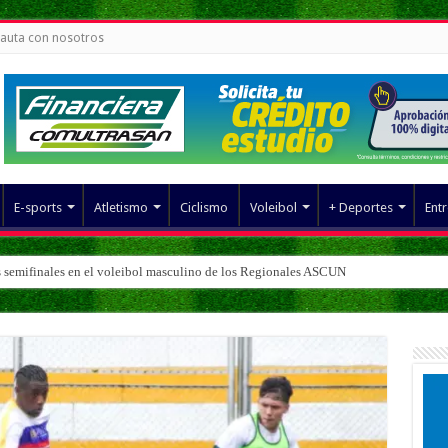
auta con nosotros
E-sports
Atletismo
Ciclismo
Voleibol
+ Deportes
Entr
s semifinales en el voleibol masculino de los Regionales ASCUN
 fútbol sala masculino de los Regionales ASCUN