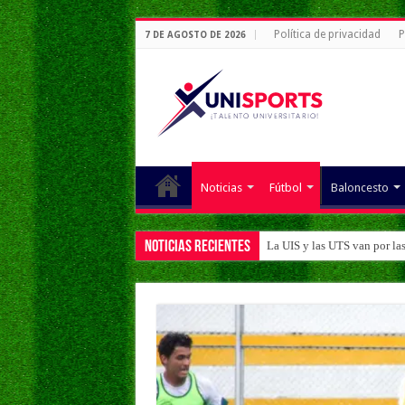
Política de privacidad
P
7 DE AGOSTO DE 2026
Noticias
Fútbol
Baloncesto
Noticias Recientes
La UIS y las UTS van por la
La UIS y la UTS ganan en el