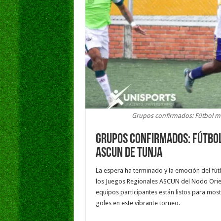
Grupos confirmados: Fútbol ma
Grupos confirmados: Fútbol
ASCUN de Tunja
La espera ha terminado y la emoción del fút
los Juegos Regionales ASCUN del Nodo Orient
equipos participantes están listos para mos
goles en este vibrante torneo.