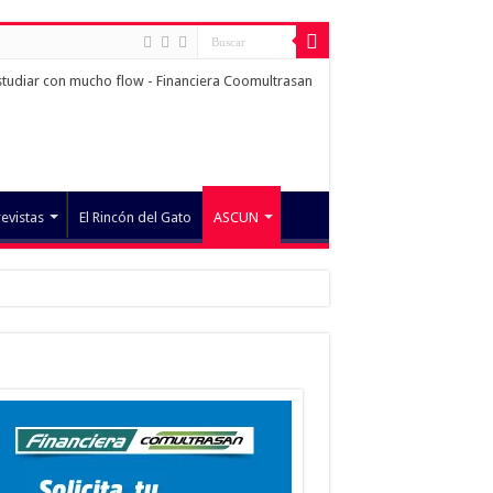
revistas
El Rincón del Gato
ASCUN