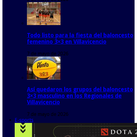
Todo listo para la fiesta del baloncesto
femenino 3×3 en Villavicencio
7 de mayo de 2026
Así quedaron los grupos del baloncesto
3×3 masculino en los Regionales de
Villavicencio
7 de mayo de 2026
E-sports