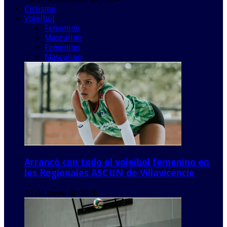
Ciclismo
Voleibol
Femenino
Masculino
Femenino
Masculino
Arrancó con todo el voleibol femenino en
los Regionales ASCUN de Villavicencio
12 de mayo de 2026