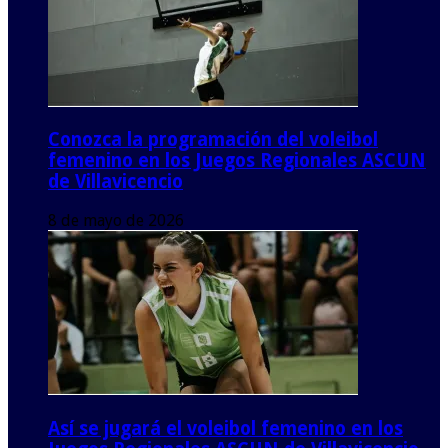
Conozca la programación del voleibol
femenino en los Juegos Regionales ASCUN
de Villavicencio
8 de mayo de 2026
Así se jugará el voleibol femenino en los