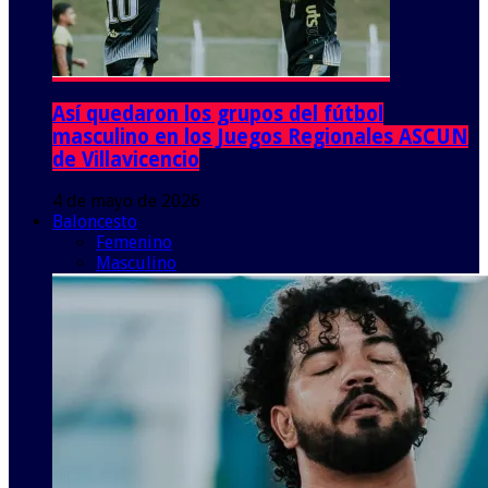
Así quedaron los grupos del fútbol
masculino en los Juegos Regionales ASCUN
de Villavicencio
4 de mayo de 2026
Baloncesto
Femenino
Masculino