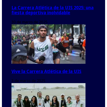
La Carrera Atlética de la UIS 2025: una
fiesta deportiva inolvidable
30 de marzo de 2025
Vive la Carrera Atlética de la UIS
3 de marzo de 2025