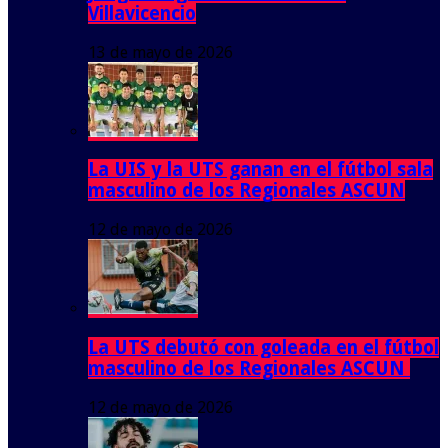
Villavicencio
13 de mayo de 2026
La UIS y la UTS ganan en el fútbol sala
masculino de los Regionales ASCUN
12 de mayo de 2026
La UTS debutó con goleada en el fútbol
masculino de los Regionales ASCUN
12 de mayo de 2026