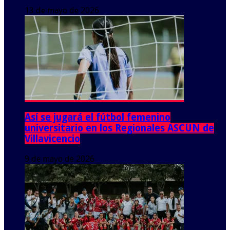
13 de mayo de 2026
Así se jugará el fútbol femenino
universitario en los Regionales ASCUN de
Villavicencio
9 de mayo de 2026