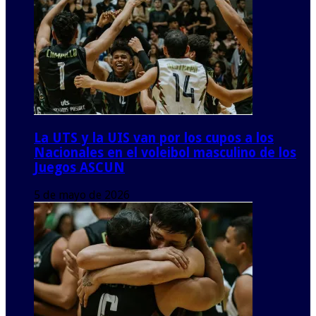
La UTS y la UIS van por los cupos a los
Nacionales en el voleibol masculino de los
Juegos ASCUN
5 de mayo de 2026