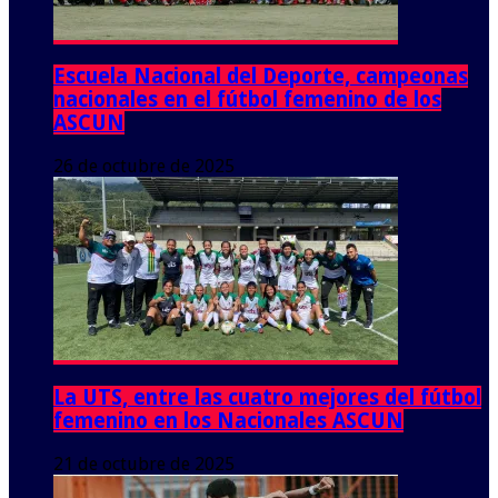
Escuela Nacional del Deporte, campeonas
nacionales en el fútbol femenino de los
ASCUN
26 de octubre de 2025
La UTS, entre las cuatro mejores del fútbol
femenino en los Nacionales ASCUN
21 de octubre de 2025