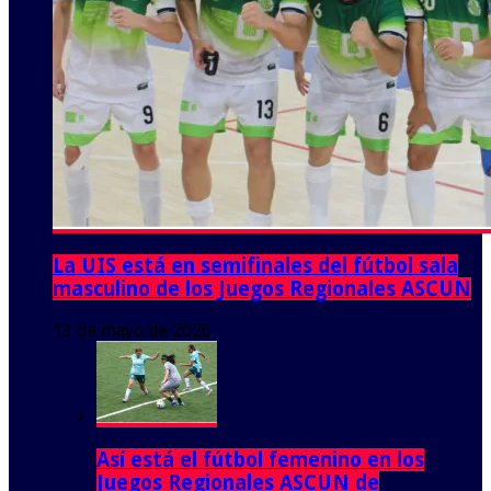
La UIS está en semifinales del fútbol sala
masculino de los Juegos Regionales ASCUN
13 de mayo de 2026
Así está el fútbol femenino en los
Juegos Regionales ASCUN de