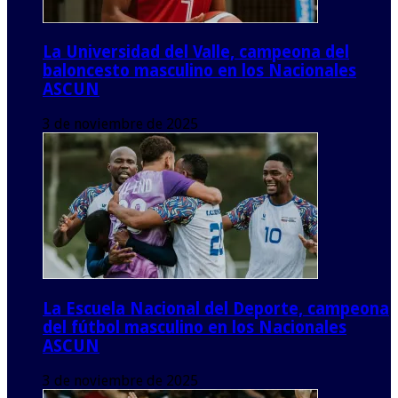
La Universidad del Valle, campeona del
baloncesto masculino en los Nacionales
ASCUN
3 de noviembre de 2025
La Escuela Nacional del Deporte, campeona
del fútbol masculino en los Nacionales
ASCUN
3 de noviembre de 2025