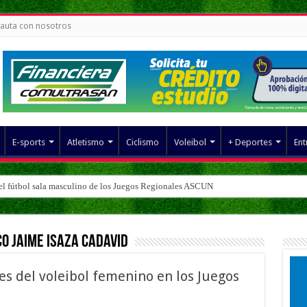
auta con nosotros
E-sports
Atletismo
Ciclismo
Voleibol
+ Deportes
Ent
del fútbol sala masculino de los Juegos Regionales ASCUN
co Jaime Isaza Cadavid
les del voleibol femenino en los Juegos