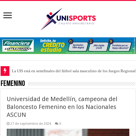
La UIS está en semifinales del fútbol sala masculino de los Juegos Region
Así está el fútbol femenino en los Juegos Regionales ASCUN de Villavicen
Femenino
Universidad de Medellín, campeona del
Baloncesto Femenino en los Nacionales
ASCUN
27 de septiembre de 2024
0