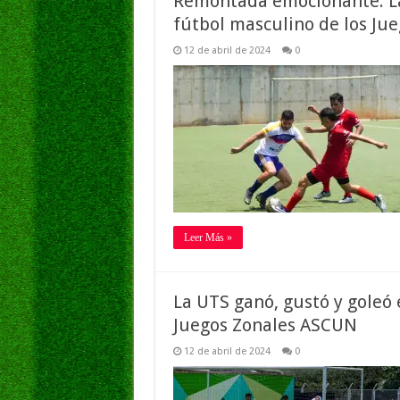
Remontada emocionante: La
fútbol masculino de los Ju
12 de abril de 2024
0
Leer Más »
La UTS ganó, gustó y goleó e
Juegos Zonales ASCUN
12 de abril de 2024
0