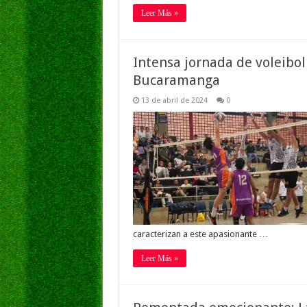
Leer Más »
Intensa jornada de voleibo
Bucaramanga
13 de abril de 2024
0
caracterizan a este apasionante …
Leer Más »