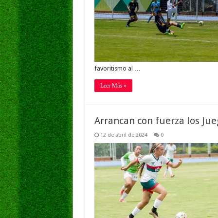
favoritismo al …
Leer Más »
Arrancan con fuerza los J
12 de abril de 2024
0